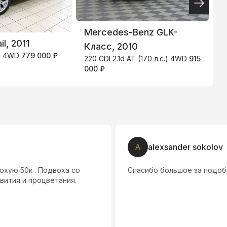
4.9
%
Mercedes-Benz GLK-
S
il, 2011
2
Класс, 2010
.) 4WD
779 000 ₽
220 CDI 2.1d AT (170 л.с.) 4WD
915
000 ₽
A
alexsander sokolov
охую 50к . Подвоха со
Спасибо большое за подо
звития и процветания.