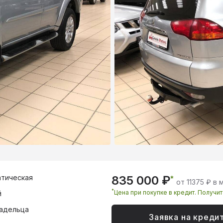
тическая
835 000 ₽
*
от 11375 ₽ в 
*
Цена при покупке в кредит. Получи
й
адельца
Заявка на креди