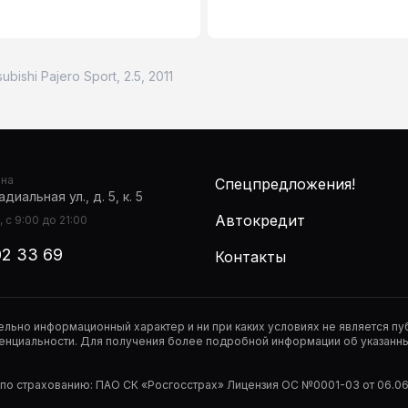
subishi Pajero Sport, 2.5, 2011
она
Спецпредложения!
диальная ул., д. 5, к. 5
Автокредит
 с 9:00 до 21:00
02 33 69
Контакты
тельно информационный характер и ни при каких условиях не является 
нциальности. Для получения более подробной информации об указанных
р по страхованию: ПАО СК «Росгосстрах» Лицензия ОС №0001-03 от 06.06.