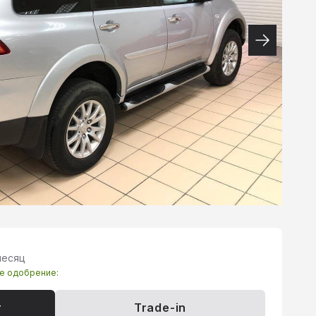
месяц
те одобрение:
т
Trade-in