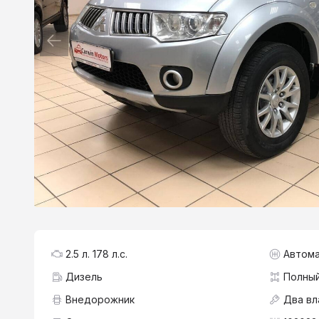
2.5 л. 178 л.с.
Автома
Дизель
Полны
Внедорожник
Два вл