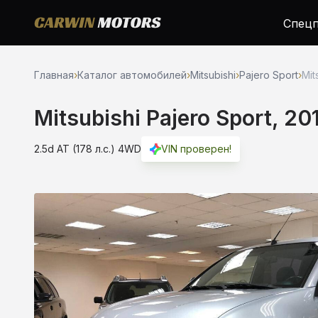
Спецп
Главная
›
Каталог автомобилей
›
Mitsubishi
›
Pajero Sport
›
Mit
Mitsubishi Pajero Sport, 20
2.5d AT (178 л.с.) 4WD
VIN проверен!