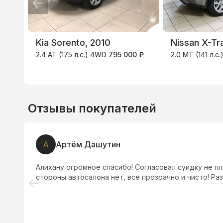
3.9
%
Kia Sorento, 2010
Nissan X-Tra
2.4 AT (175 л.с.) 4WD
795 000 ₽
2.0 MT (141 л.с
Отзывы покупателей
А
Артём Дашутин
Алихану огромное спасибо! Согласовал суидку не пл
стороны автосалона нет, все прозрачно и чисто! Ра