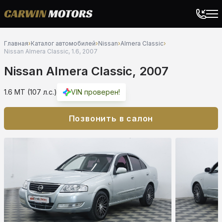
Главная
›
Каталог автомобилей
›
Nissan
›
Almera Classic
›
Nissan Almera Classic, 1.6, 2007
Nissan Almera Classic, 2007
1.6 MT (107 л.с.)
VIN проверен!
Позвонить в салон