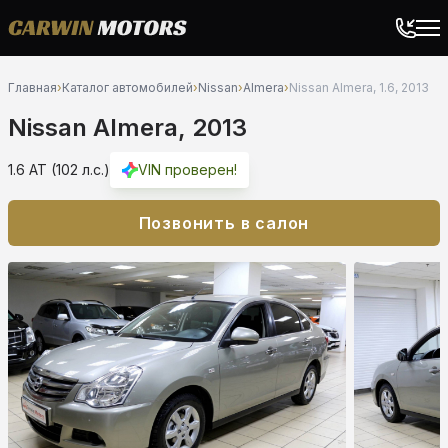
Главная
›
Каталог автомобилей
›
Nissan
›
Almera
›
Nissan Almera, 1.6, 2013
Nissan Almera, 2013
1.6 AT (102 л.с.)
VIN проверен!
Позвонить в салон