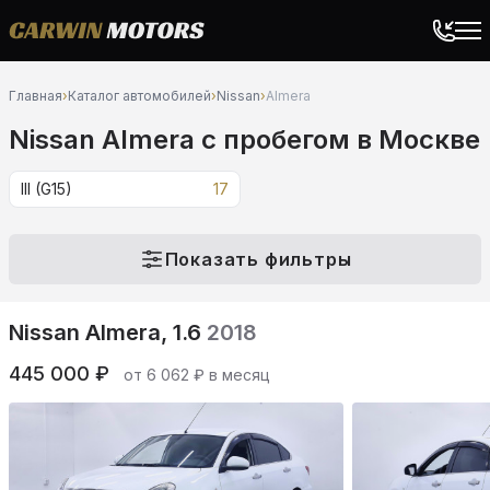
Главная
›
Каталог автомобилей
›
Nissan
›
Almera
Nissan Almera c пробегом в Москве
III (G15)
17
Показать фильтры
Nissan Almera, 1.6
2018
445 000 ₽
от 6 062 ₽ в месяц