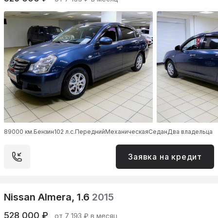
89000 км.
Бензин
102 л.с.
Передний
Механическая
Седан
Два владельца
Заявка на кредит
Nissan Almera, 1.6
2015
528 000 ₽
от 7 193 ₽ в месяц