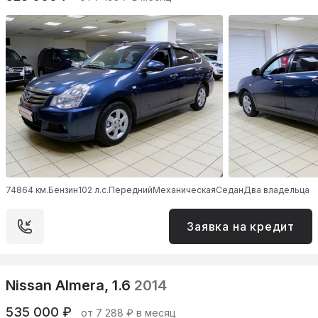
74864 км.
Бензин
102 л.с.
Передний
Механическая
Седан
Два владельца
Заявка на кредит
Nissan Almera, 1.6
2014
535 000 ₽
от 7 288 ₽ в месяц