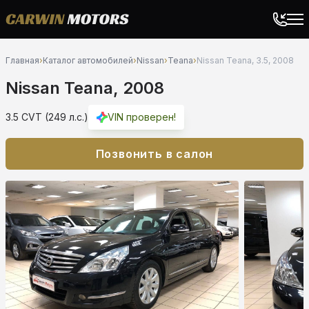
Главная
›
Каталог автомобилей
›
Nissan
›
Teana
›
Nissan Teana, 3.5, 2008
Nissan Teana, 2008
3.5 CVT (249 л.с.)
VIN проверен!
Позвонить в салон