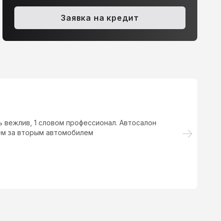
olkswagen Passat, 2008
Honda Civic, 2008
Заявка на кредит
.0d AMT (140 л.с.)
500 000 ₽
1.8 AT (140 л.с.)
519 000 ₽
 вежлив, 1 словом профессионал. Автосалон
Мн
ем за вторым автомобилем
бы
ре
чё
ех
м