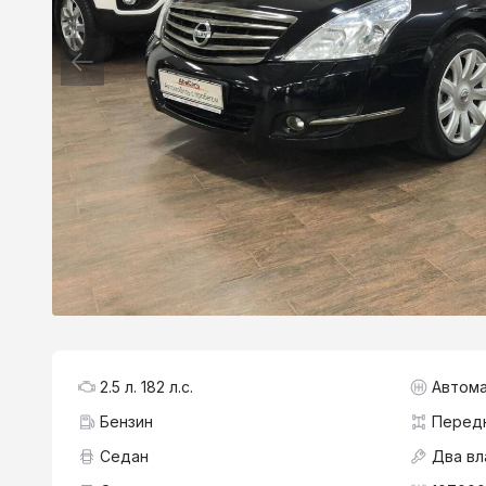
2.5 л. 182 л.с.
Автома
Бензин
Перед
Седан
Два вл