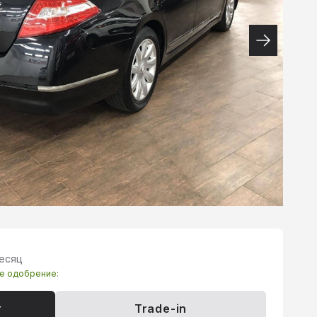
месяц
те одобрение:
т
Trade-in