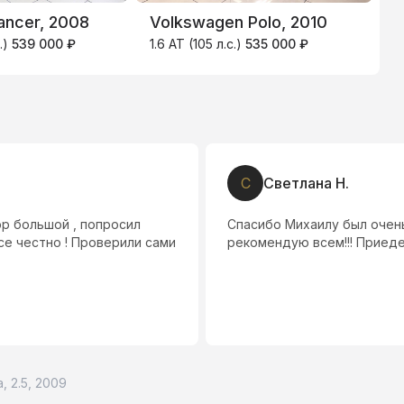
Lancer, 2008
Volkswagen Polo, 2010
V
.)
539 000 ₽
1.6 AT (105 л.с.)
535 000 ₽
2
С
Светлана Н.
ор большой , попросил
Спасибо Михаилу был очень
се честно ! Проверили сами
рекомендую всем!!! Приед
, 2.5, 2009