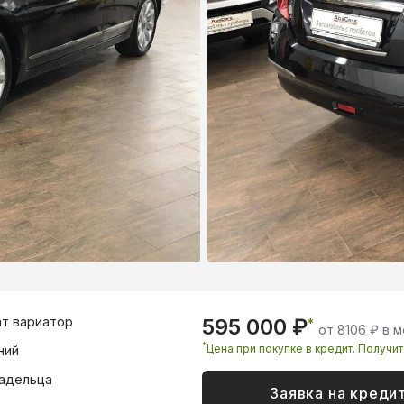
т вариатор
595 000 ₽
*
от 8106 ₽ в 
*
Цена при покупке в кредит. Получи
ний
адельца
Заявка на креди