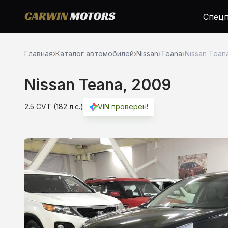
Спецп
Главная
›
Каталог автомобилей
›
Nissan
›
Teana
›
Nissan Teana
Nissan Teana, 2009
2.5 CVT (182 л.с.)
VIN проверен!