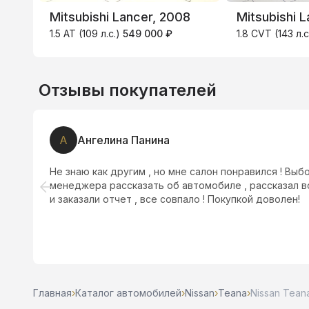
Mitsubishi Lancer, 2008
Mitsubishi 
1.5 AT (109 л.с.)
549 000 ₽
1.8 CVT (143 л.с
Отзывы покупателей
А
Ангелина Панина
Не знаю как другим , но мне салон понравился ! Выб
менеджера рассказать об автомобиле , рассказал в
и заказали отчет , все совпало ! Покупкой доволен!
Главная
›
Каталог автомобилей
›
Nissan
›
Teana
›
Nissan Teana