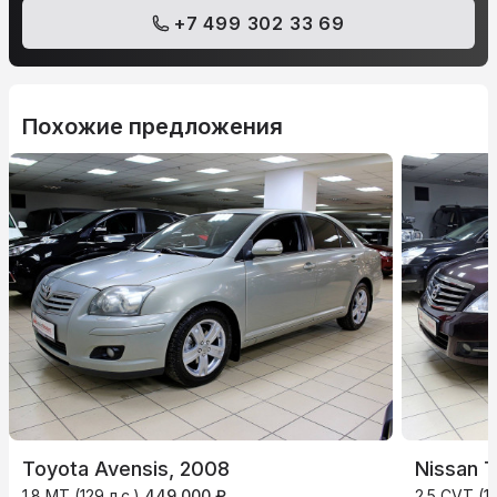
+7 499 302 33 69
Похожие предложения
Toyota Avensis, 2008
Nissan 
1.8 MT (129 л.с.)
449 000 ₽
2.5 CVT (18