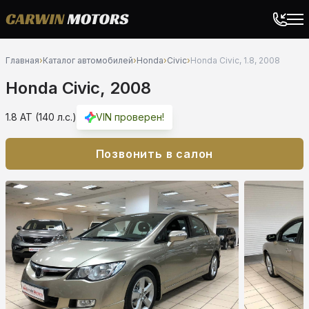
Главная
›
Каталог автомобилей
›
Honda
›
Civic
›
Honda Civic, 1.8, 2008
Honda Civic, 2008
1.8 AT (140 л.с.)
VIN проверен!
Позвонить в салон