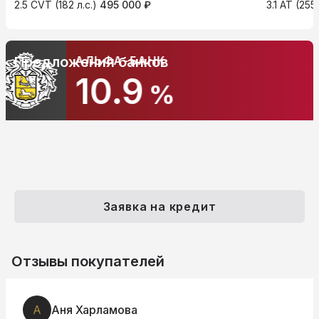
2.5 CVT (182 л.с.)
495 000 ₽
3.1 AT (25
АЛЬФА-БАНК
Предложения банков
10.9
%
Заявка на кредит
Отзывы покупателей
А
Аня Харламова