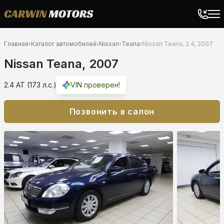
Главная
›
Каталог автомобилей
›
Nissan
›
Teana
›
Nissan Teana, 2.4, 2007
Nissan Teana, 2007
2.4 AT (173 л.с.)
VIN проверен!
Позвонить в салон