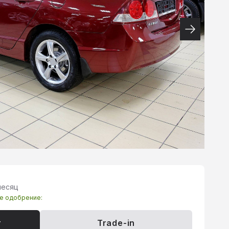
месяц
те одобрение:
т
Trade-in