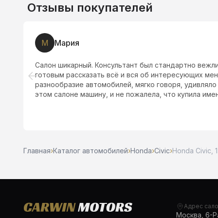
Отзывы покупателей
М
Мария
Салон шикарный. Консультант был стандартно вежл
готовым рассказать всё и вся об интересующих мен
разнообразие автомобилей, мягко говоря, удивляло 
этом салоне машину, и не пожалела, что купила имен
Главная
›
Каталог автомобилей
›
Honda
›
Civic
›
Honda Civic, 
Адрес сал
Москва, 6-Ра