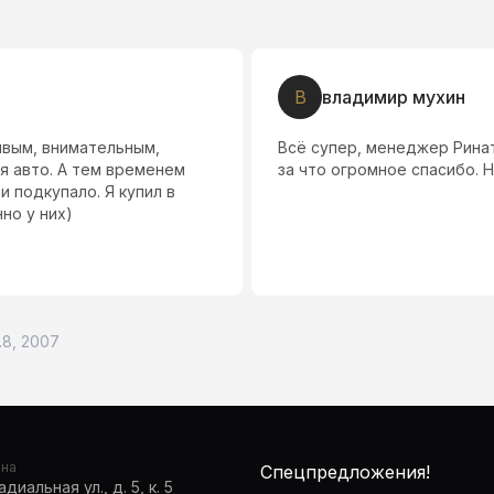
В
владимир мухин
ивым, внимательным,
Всё супер, менеджер Ринат
я авто. А тем временем
за что огромное спасибо.
и подкупало. Я купил в
но у них)
1.8, 2007
она
Спецпредложения!
диальная ул., д. 5, к. 5