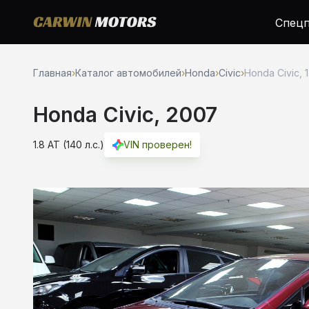
Спецп
Главная
›
Каталог автомобилей
›
Honda
›
Civic
›
Honda Civic, 
Honda Civic, 2007
1.8 AT (140 л.с.)
VIN проверен!