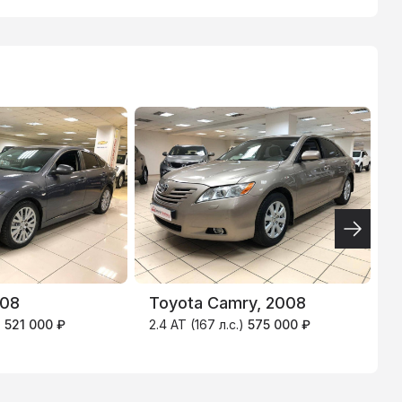
ВТБ
3.9
%
008
Toyota Camry, 2008
V
)
521 000 ₽
2.4 AT (167 л.с.)
575 000 ₽
B
5