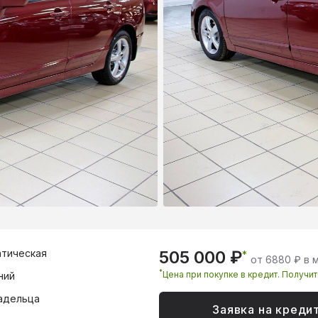
тическая
505 000 ₽
*
от 6880 ₽ в 
*
Цена при покупке в кредит. Получи
ний
адельца
Заявка на креди