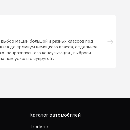
, выбор машин большой и разных классов под
Пр
оваза до премиум немецкого класса, отдельное
бо
, понравилась его консультация , выбрали
пе
а нем уехали с супругой .
Каталог автомобилей
Trade-in