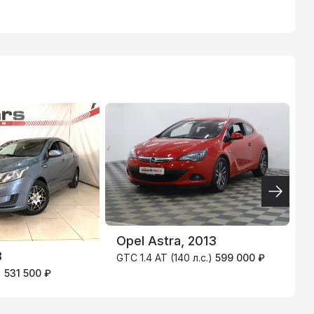
ТИНЬКОФФ
4.9
%
Opel Astra, 2013
3
C
GTC 1.4 AT (140 л.с.)
599 000 ₽
)
531 500 ₽
1