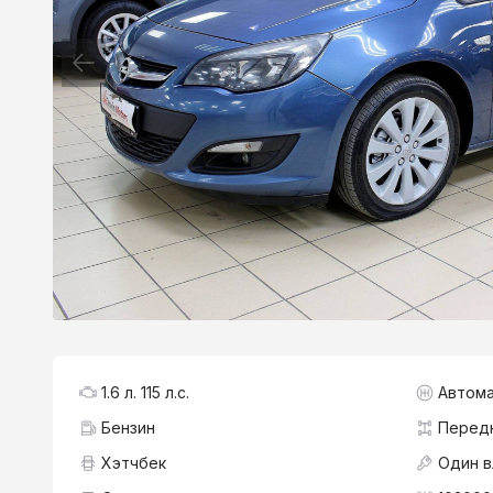
1.6 л. 115 л.с.
Автома
Бензин
Перед
Хэтчбек
Один 