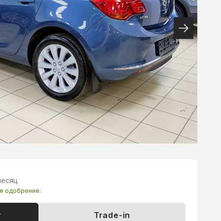
месяц
те одобрение:
т
Trade-in