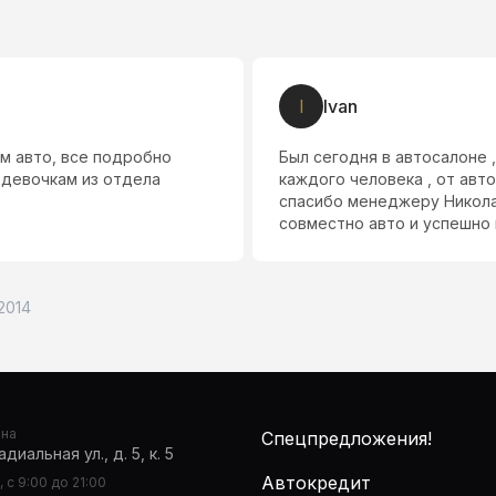
I
Ivan
м авто, все подробно
Был сегодня в автосалоне 
 девочкам из отдела
каждого человека , от авт
спасибо менеджеру Николаю
совместно авто и успешно н
 2014
она
Спецпредложения!
диальная ул., д. 5, к. 5
Автокредит
 с 9:00 до 21:00