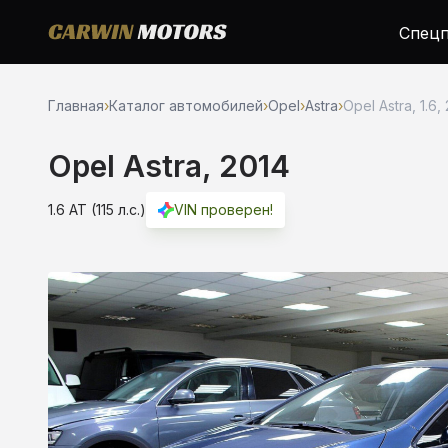
Спецп
Главная
›
Каталог автомобилей
›
Opel
›
Astra
›
Opel Astra, 1.6,
Opel Astra, 2014
1.6 AT (115 л.с.)
VIN проверен!