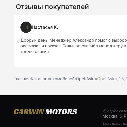
Отзывы покупателей
Н
Настасья К.
е
Добрый день. Менеджер Александр помог с выборо
рассказал и показал. Большое спасибо менеджеру и
кредитования.
Главная
›
Каталог автомобилей
›
Opel
›
Astra
›
Opel Astra, 1.6,
Адрес сал
Москва, 6-Ра
Без выходных,