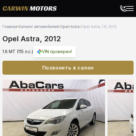
Главная
›
Каталог автомобилей
›
Opel
›
Astra
›
Opel Astra, 1.6, 2012
Opel Astra, 2012
1.6 MT (115 л.с.)
VIN проверен!
Позвонить в салон