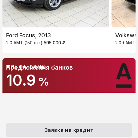
Ford Focus, 2013
Volkswag
2.0 AMT (150 л.с.)
595 000 ₽
2.0d AMT (
АЛЬФА-БАНК
Предложения банков
10.9
%
Заявка на кредит