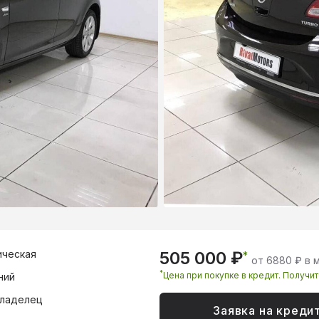
ическая
505 000 ₽
*
от 6880 ₽ в 
*
Цена при покупке в кредит. Получи
ний
владелец
Заявка на креди