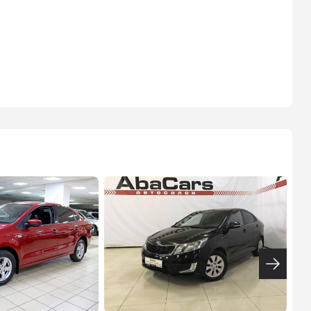
ТИНЬКОФФ
4.9
%