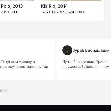
Polo, 2013
Kia Rio, 2014
C
)
415 000 ₽
1.4 AT (107 л.с.)
524 000 ₽
1
З
Зураб Бебиашвили
 Покупаем машину в
Лучший из лучших! Приехал
те с осмотром машины. Так
согласовал! Доволен всем
 2014