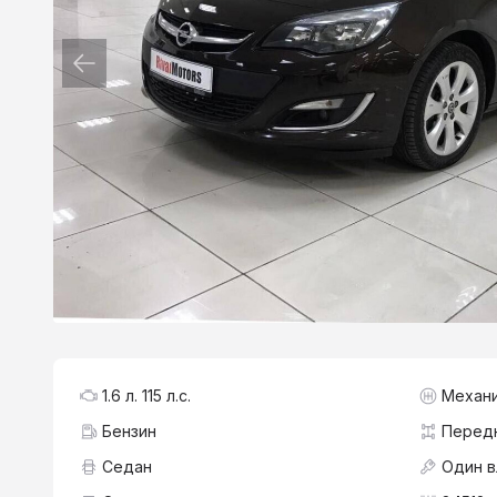
1.6 л. 115 л.с.
Механ
Бензин
Перед
Седан
Один 