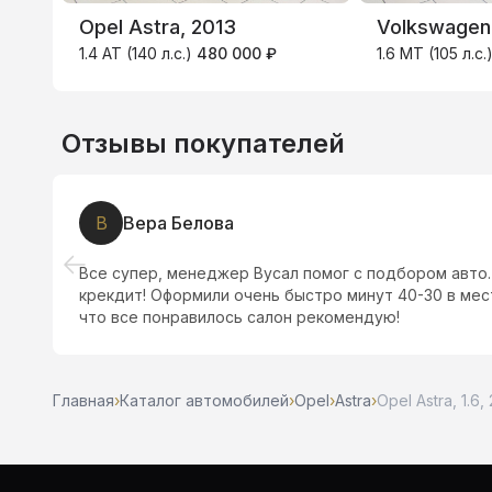
Opel Astra, 2013
Volkswagen 
1.4 AT (140 л.с.)
480 000 ₽
1.6 MT (105 л.с.
Отзывы покупателей
В
Вера Белова
гли
Все супер, менеджер Вусал помог с подбором авто.
крекдит! Оформили очень быстро минут 40-30 в мес
что все понравилось салон рекомендую!
Главная
›
Каталог автомобилей
›
Opel
›
Astra
›
Opel Astra, 1.6,