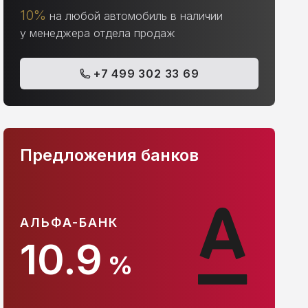
10%
на любой автомобиль в наличии
у менеджера отдела продаж
+7 499 302 33 69
Предложения банков
АЛЬФА-БАНК
С
10.9
%