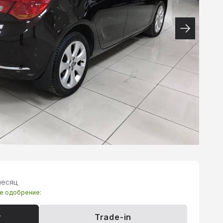
месяц
те одобрение:
т
Trade-in