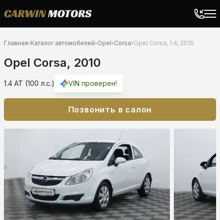
Главная
›
Каталог автомобилей
›
Opel
›
Corsa
›
Opel Corsa, 1.4, 2010
Opel Corsa, 2010
1.4 AT (100 л.с.)
VIN проверен!
Позвонить в салон