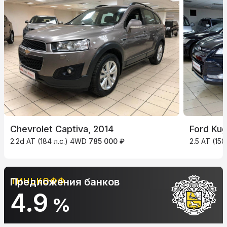
Chevrolet Captiva, 2014
Ford Kug
2.2d AT (184 л.с.) 4WD
785 000 ₽
2.5 AT (150
АЛЬФА-БАНК
Предложения банков
10.9
%