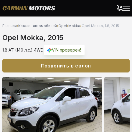
Главная
›
Каталог автомобилей
›
Opel
›
Mokka
›
Opel Mokka, 1.8, 2015
Opel Mokka, 2015
1.8 AT (140 л.с.) 4WD
VIN проверен!
Позвонить в салон