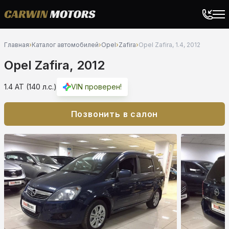
Главная
›
Каталог автомобилей
›
Opel
›
Zafira
›
Opel Zafira, 1.4, 2012
Opel Zafira, 2012
1.4 AT (140 л.с.)
VIN проверен!
Позвонить в салон