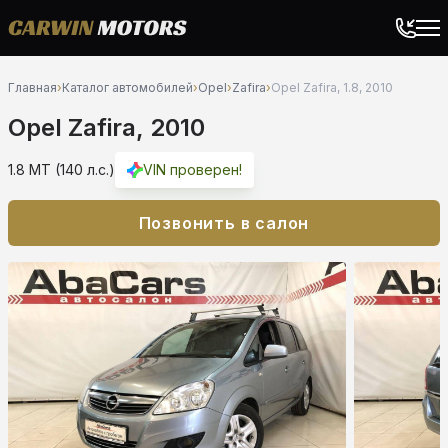
Главная
›
Каталог автомобилей
›
Opel
›
Zafira
›
Opel Zafira, 1.8, 2010
Opel Zafira, 2010
1.8 MT (140 л.с.)
VIN проверен!
Позвонить в салон