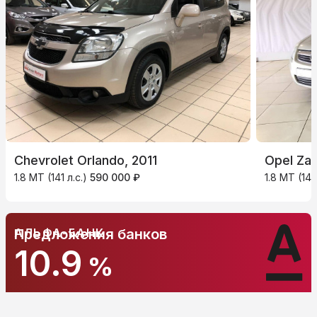
Chevrolet Orlando, 2011
Opel Zaf
1.8 MT (141 л.с.)
590 000 ₽
1.8 MT (140
АЛЬФА-БАНК
Предложения банков
10.9
%