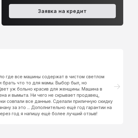
enault Scenic, 2011
Chevrolet Orlando, 20
.0 CVT (140 л.с.)
580 000 ₽
Заявка на кредит
1.8 AT (141 л.с.)
605 000 ₽
ало где все машины содержат в чистом светлом
Са
 брать что то для мамы. Выбор был, но
вс
Цвет уж больно красив для женщины. Машина в
на и вымыта. Ни чего не скрывает продавец,
еки совпали все данные. Сделали приличную скидку
нану за это ... Дополнительно ещё год гарантии на
через год я напишу ещё более лучший отзыв!