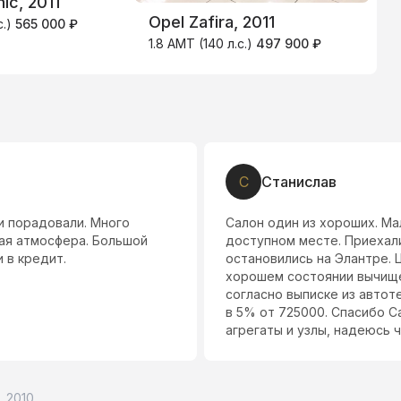
ic, 2011
R
Opel Zafira, 2011
с.)
565 000 ₽
2
1.8 AMT (140 л.с.)
497 900 ₽
С
Станислав
и порадовали. Много
Салон один из хороших. М
ная атмосфера. Большой
доступном месте. Приехали
 в кредит.
остановились на Элантре. 
хорошем состоянии вычище
согласно выписке из автот
в 5% от 725000. Спасибо Са
агрегаты и узлы, надеюсь 
8, 2010