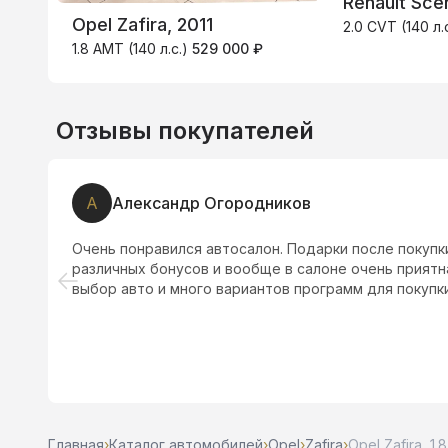
Renault Scen
Opel Zafira, 2011
2.0 CVT (140 л.
1.8 AMT (140 л.с.)
529 000 ₽
Отзывы покупателей
А
Александр Огородников
Очень понравился автосалон. Подарки после покупк
различных бонусов и вообще в салоне очень прият
выбор авто и много вариантов программ для покупки
Главная
›
Каталог автомобилей
›
Opel
›
Zafira
›
Opel Zafira, 1.