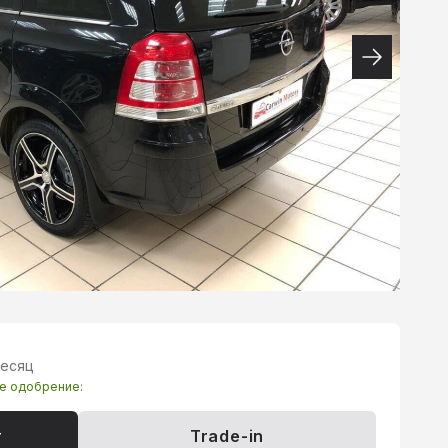
месяц
те одобрение:
т
Trade-in