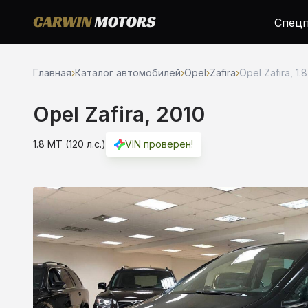
Спецп
Главная
›
Каталог автомобилей
›
Opel
›
Zafira
›
Opel Zafira, 1.
Opel Zafira, 2010
1.8 MT (120 л.с.)
VIN проверен!