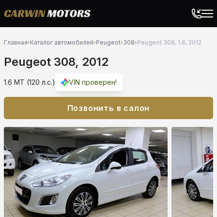
Главная
›
Каталог автомобилей
›
Peugeot
›
308
›
Peugeot 308, 1.6, 2012
Peugeot 308, 2012
1.6 MT (120 л.с.)
VIN проверен!
Позвонить в салон