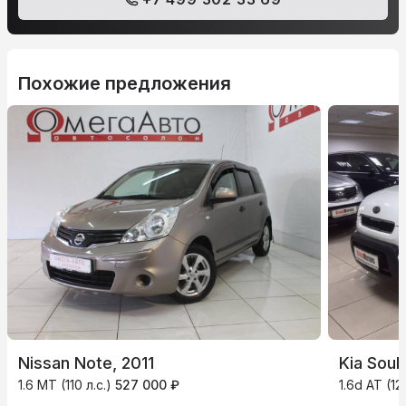
Похожие предложения
Nissan Note, 2011
Kia Soul,
1.6 MT (110 л.с.)
527 000 ₽
1.6d AT (12