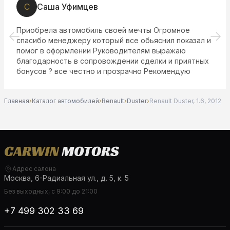
Д
Дробот
своей мечты Огромное
Купили автомобиль в этом
рый все обьяснил показал и
устроило, менеджеру Па
ководителям выражаю
вождении сделки и приятных
 прозрачно Рекомендую
Главная
›
Каталог автомобилей
›
Renault
›
Duster
›
Renault Duster, 1.6, 2012
Адрес салона
Москва, 6-Радиальная ул., д. 5, к. 5
Без выходных, с 9:00 до 21:00
+7 499 302 33 69