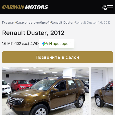
Главная
›
Каталог автомобилей
›
Renault
›
Duster
›
Renault Duster, 1.6, 2012
Renault Duster, 2012
1.6 MT (102 л.с.) 4WD
VIN проверен!
Позвонить в салон