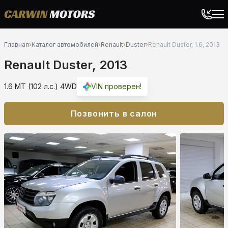
Главная
›
Каталог автомобилей
›
Renault
›
Duster
›
Renault Duster, 1.6, 2013
Renault Duster, 2013
1.6 MT (102 л.с.) 4WD
VIN проверен!
Позвонить в салон