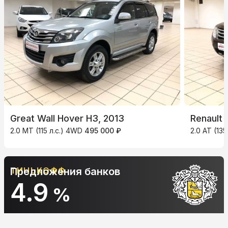
Great Wall Hover H3, 2013
Renault 
2.0 MT (115 л.с.) 4WD
495 000 ₽
2.0 AT (135
ТИНЬКОФФ
Предложения банков
4.9
%