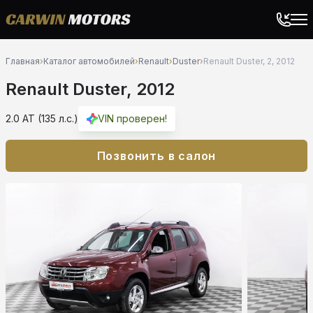
Главная
›
Каталог автомобилей
›
Renault
›
Duster
›
Renault Duster, 2, 2012
Renault Duster, 2012
2.0 AT (135 л.с.)
VIN проверен!
Позвонить в салон