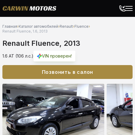
Главная
›
Каталог автомобилей
›
Renault
›
Fluence
›
Renault Fluence, 1.6, 2013
Renault Fluence, 2013
1.6 AT (106 л.с.)
VIN проверен!
Позвонить в салон