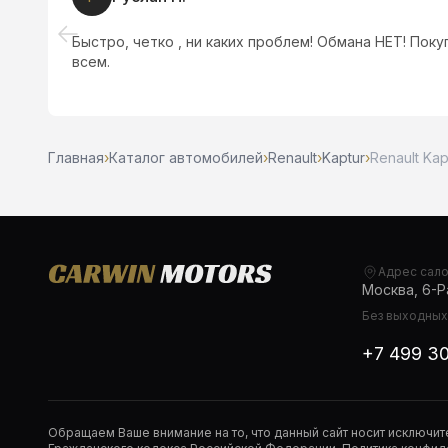
 в
Быстро, четко , ни каких проблем! Обмана НЕТ! Пок
щь
всем.
Главная
›
Каталог автомобилей
›
Renault
›
Kaptur
›
Renault Kap
Адрес сал
Москва, 6-Ра
Без выходных,
+7 499 3
Обращаем Ваше внимание на то, что данный сайт носит исключи