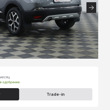
 месяц
те одобрение:
т
Trade-in