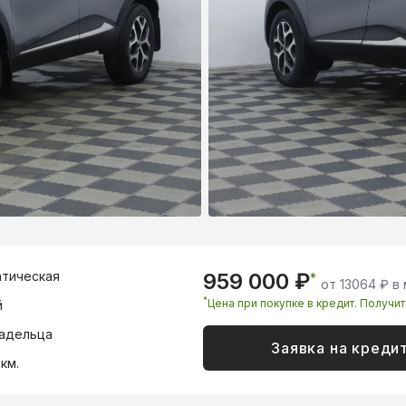
тическая
959 000 ₽
*
от 13064 ₽ в
*
Цена при покупке в кредит. Получи
й
адельца
Заявка на креди
км.