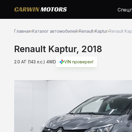
Спецп
Главная
›
Каталог автомобилей
›
Renault
›
Kaptur
›
Renault Kap
Renault Kaptur, 2018
2.0 AT (143 л.с.) 4WD
VIN проверен!