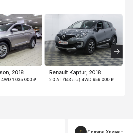
ВТБ
3.9
%
son, 2018
Renault Kaptur, 2018
H
.) 4WD
1 035 000 ₽
2.0 AT (143 л.с.) 4WD
959 000 ₽
2
Д
Диляра Хикмат