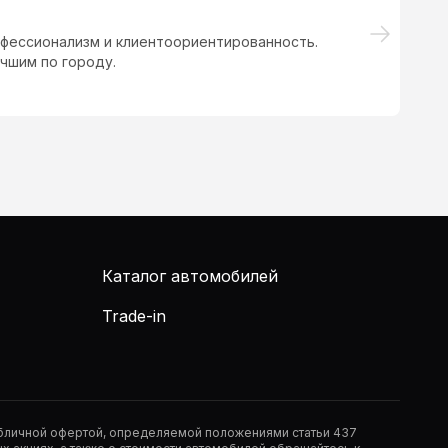
фессионализм и клиентоориентированность.
По
чшим по городу.
Каталог автомобилей
Trade-in
публичной офертой, определяемой положениями статьи 437