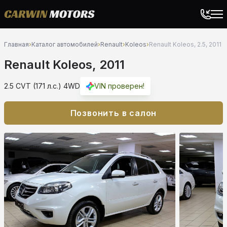
Главная
›
Каталог автомобилей
›
Renault
›
Koleos
›
Renault Koleos, 2.5, 2011
Renault Koleos, 2011
2.5 CVT (171 л.с.) 4WD
VIN проверен!
Позвонить в салон