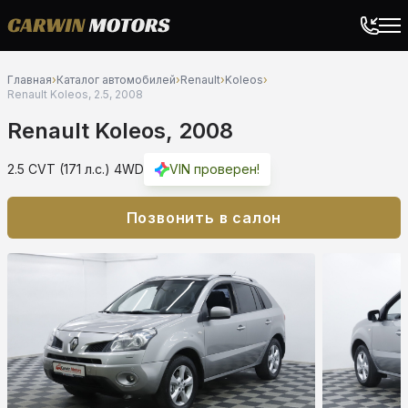
Главная
›
Каталог автомобилей
›
Renault
›
Koleos
›
Renault Koleos, 2.5, 2008
Renault Koleos, 2008
2.5 CVT (171 л.с.) 4WD
VIN проверен!
Позвонить в салон