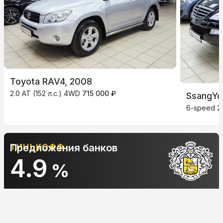
Toyota RAV4, 2008
2.0 AT (152 л.с.) 4WD
715 000 ₽
SsangYo
6-speed 2.
ОФФ
Предложения банков
АЛЬФА-Б
10.
%