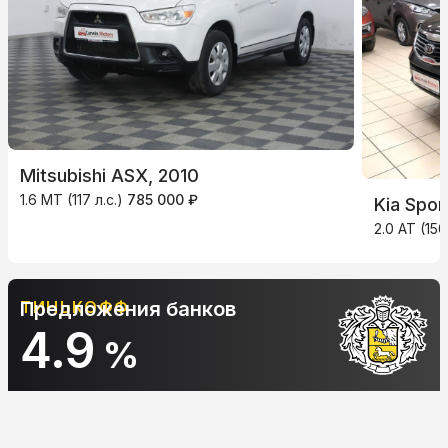
Mitsubishi ASX, 2010
1.6 MT (117 л.с.)
785 000 ₽
Kia Spor
2.0 AT (15
АЛЬФА-БАНК
Предложения банков
10.9
%