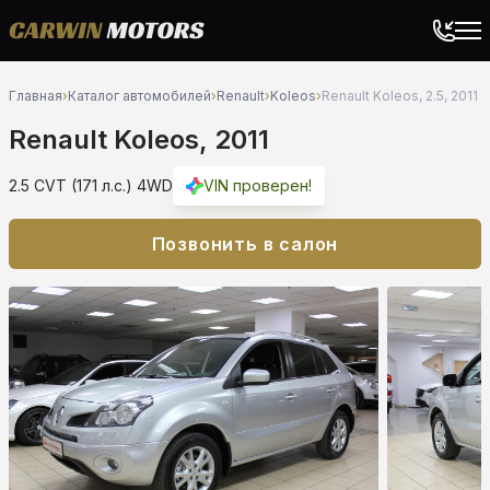
Главная
›
Каталог автомобилей
›
Renault
›
Koleos
›
Renault Koleos, 2.5, 2011
Renault Koleos, 2011
2.5 CVT (171 л.с.) 4WD
VIN проверен!
Позвонить в салон