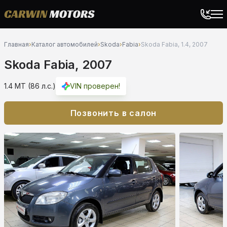
Главная
›
Каталог автомобилей
›
Skoda
›
Fabia
›
Skoda Fabia, 1.4, 2007
Skoda Fabia, 2007
1.4 MT (86 л.с.)
VIN проверен!
Позвонить в салон