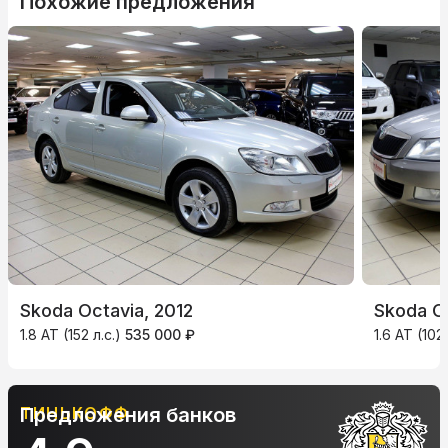
Похожие предложения
Skoda Octavia, 2012
Skoda Oc
1.8 AT (152 л.с.)
535 000 ₽
1.6 AT (102
АЛЬФА-БАНК
Предложения банков