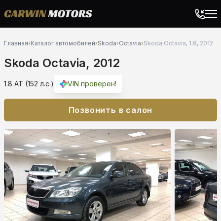
Главная
›
Каталог автомобилей
›
Skoda
›
Octavia
›
Skoda Octavia, 1.8, 2012
Skoda Octavia, 2012
1.8 AT (152 л.с.)
VIN проверен!
Позвонить в салон