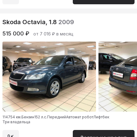
Skoda Octavia, 1.8
2009
515 000 ₽
от 7 016 ₽ в месяц
114754 км.
Бензин
152 л.с.
Передний
Автомат робот
Лифтбек
Три владельца