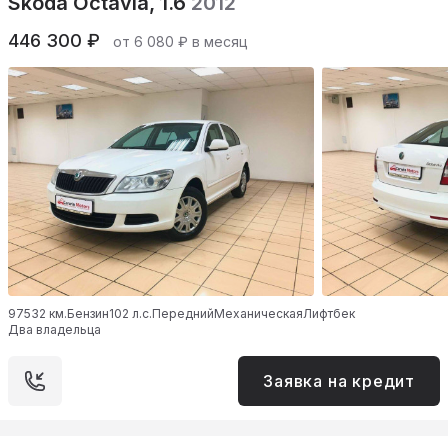
Skoda Octavia, 1.6
2012
446 300 ₽
от 6 080 ₽ в месяц
97532 км.
Бензин
102 л.с.
Передний
Механическая
Лифтбек
Два владельца
Заявка на кредит