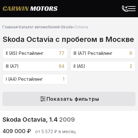
Главная
›
Каталог автомобилей
›
Skoda
›
Octavia
Skoda Octavia c пробегом в Москве
II (A5) Рестайлинг
77
III (A7) Рестайлинг
9
III (A7)
64
II (A5)
2
I (A4) Рестайлинг
1
Показать фильтры
Skoda Octavia, 1.4
2009
409 000 ₽
от 5 572 ₽ в месяц