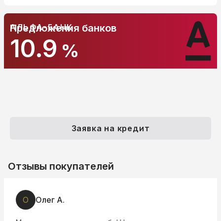
АЛЬФА-БАНК
Предложения банков
10.9
%
Заявка на кредит
Отзывы покупателей
О
Олег А.