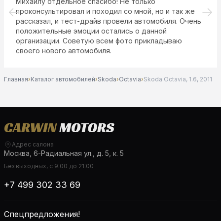
Михаилу отдельное спасибо! Не только
проконсультировал и походил со мной, но и так же
рассказал, и тест-драйв провели автомобиля. Очень
положительные эмоции остались о данной
организации. Советую всем фото прикладываю
своего нового автомобиля.
Главная
›
Каталог автомобилей
›
Skoda
›
Octavia
›
Skoda Octavia, 1.6, 2011
Адрес салона
Москва, 6-Радиальная ул., д. 5, к. 5
Без выходных, с 9:00 до 21:00
+7 499 302 33 69
Спецпредложения!