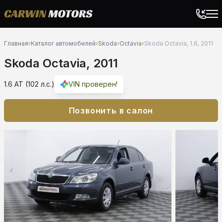
Главная
›
Каталог автомобилей
›
Skoda
›
Octavia
›
Skoda Octavia, 1.6, 2011
Skoda Octavia, 2011
1.6 AT (102 л.с.)
VIN проверен!
Позвонить в салон