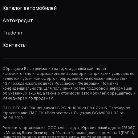
Каталог автомобилей
Автокредит
Trade-in
Контакты
Обращаем Ваше внимание на то, что данный сайт носит
исключительно информационный характер и ни при каких условиях не
является публичной офертой, определяемой положениями статьи
437 Гражданского кодекса Российской Федерации. Политика
конфиденциальности. Для получения более подробной информации
об указанных акциях, а также о стоимости автомобилей обращайтесь к
менеджерам по продажам.
ПАО "ВТБ 24" Ген. лицензия ЦБ РФ № 1000 от 08.07.2015. Партнер по
страхованию: ПАО СК «Росгосстрах» Лицензия ОС №0001-03 от
06.06.2018 г.
Реквизиты организации: ООО «Авангард», Юридический адрес: 125367,
г. Москва, Врачебный пр., д. 10, этаж 1, помещение III, комната 1 (РМ14),
ИНН 7733360920, КПП 773301001, ОГРН 1207700399609