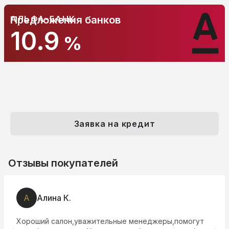
АЛЬФА-БАНК
Предложения банков
10.9
%
Заявка на кредит
Отзывы покупателей
А
Алина К.
Хороший салон,уважительные менеджеры,помогут