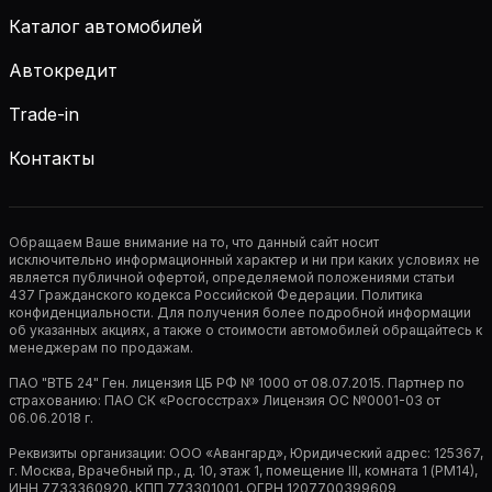
Каталог автомобилей
Автокредит
Trade-in
Контакты
Обращаем Ваше внимание на то, что данный сайт носит
исключительно информационный характер и ни при каких условиях не
является публичной офертой, определяемой положениями статьи
437 Гражданского кодекса Российской Федерации. Политика
конфиденциальности. Для получения более подробной информации
об указанных акциях, а также о стоимости автомобилей обращайтесь к
менеджерам по продажам.
ПАО "ВТБ 24" Ген. лицензия ЦБ РФ № 1000 от 08.07.2015. Партнер по
страхованию: ПАО СК «Росгосстрах» Лицензия ОС №0001-03 от
06.06.2018 г.
Реквизиты организации: ООО «Авангард», Юридический адрес: 125367,
г. Москва, Врачебный пр., д. 10, этаж 1, помещение III, комната 1 (РМ14),
ИНН 7733360920, КПП 773301001, ОГРН 1207700399609