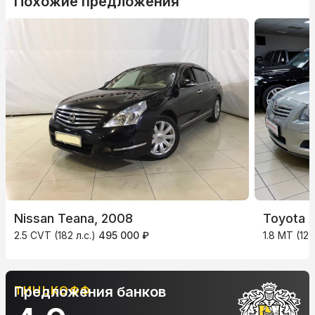
Похожие предложения
Nissan Teana, 2008
Toyota 
2.5 CVT (182 л.с.)
495 000 ₽
1.8 MT (129
АЛЬФА-БАНК
Предложения банков