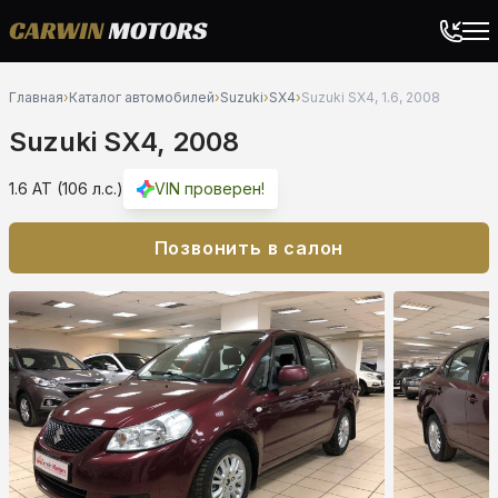
Главная
›
Каталог автомобилей
›
Suzuki
›
SX4
›
Suzuki SX4, 1.6, 2008
Suzuki SX4, 2008
1.6 AT (106 л.с.)
VIN проверен!
Позвонить в салон