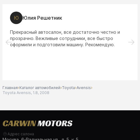
Ю
Юлия Решетник
Прекрасный автосалон, все достаточно честно и
прозрачно. Вежливые сотрудники, все быстро
оформили и подготовили машину. Рекомендую.
Главная
›
Каталог автомобилей
›
Toyota
›
Avensis
›
Toyota Avensis, 1.8, 2008
Адрес салона
Москва, 6-Радиальная ул., д. 5, к. 5