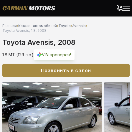
Главная
›
Каталог автомобилей
›
Toyota
›
Avensis
›
Toyota Avensis, 1.8, 2008
Toyota Avensis, 2008
1.8 MT (129 л.с.)
VIN проверен!
Позвонить в салон