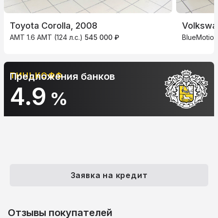
Toyota Corolla, 2008
Volkswa
AMT 1.6 AMT (124 л.с.)
545 000 ₽
BlueMotion
ТИНЬКОФФ
Предложения банков
4.9
%
Заявка на кредит
Отзывы покупателей