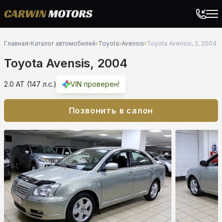
Главная
›
Каталог автомобилей
›
Toyota
›
Avensis
›
Toyota Avensis, 2, 2004
Toyota Avensis, 2004
2.0 AT (147 л.с.)
VIN проверен!
Позвонить в салон