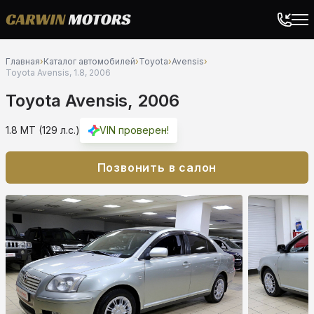
Главная
›
Каталог автомобилей
›
Toyota
›
Avensis
›
Toyota Avensis, 1.8, 2006
Toyota Avensis, 2006
1.8 MT (129 л.с.)
VIN проверен!
Позвонить в салон