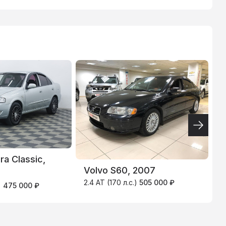
ТИНЬКОФФ
4.9
%
ra Classic,
N
Volvo S60, 2007
2.4 AT (170 л.с.)
505 000 ₽
)
475 000 ₽
1