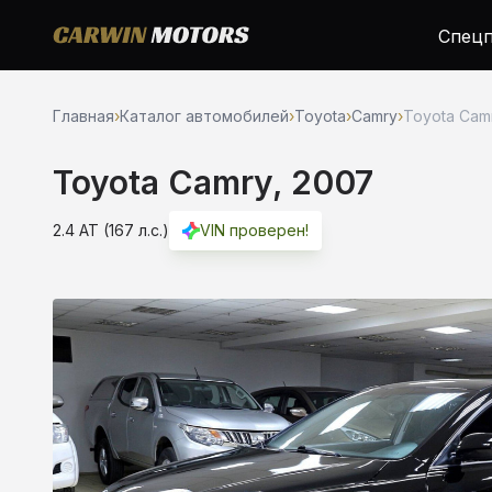
Спецп
Главная
›
Каталог автомобилей
›
Toyota
›
Camry
›
Toyota Camr
Toyota Camry, 2007
2.4 AT (167 л.с.)
VIN проверен!