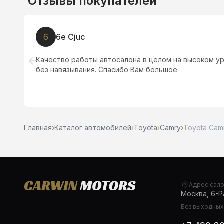
Отзывы покупателей
Ш
Шах
Думали взяли машину за 980 тыс., шкоду 2011 года, 
и автомат надо менять ещё пол миллиона.
Главная
›
Каталог автомобилей
›
Toyota
›
Camry
›
Toyota Camr
Адрес сал
Москва, 6-Ра
Без выходных,