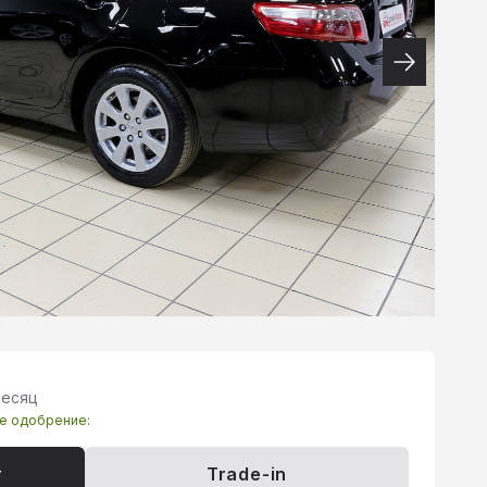
месяц
те одобрение:
т
Trade-in