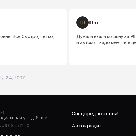
Л
Лена Л.
оказалось дрова! Двигатель
Всё понравилось, выбор бо
y, 2.4, 2007
она
Спецпредложения!
диальная ул., д. 5, к. 5
Автокредит
 с 9:00 до 21:00