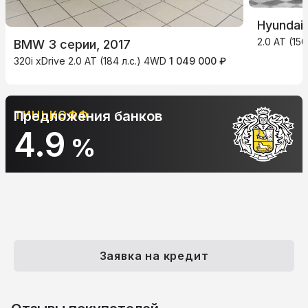
Hyundai 
2.0 AT (150
BMW 3 серии, 2017
320i xDrive 2.0 AT (184 л.с.) 4WD
1 049 000 ₽
Предложения банков
АЛЬФА-БАНК
10.9
%
Заявка на кредит