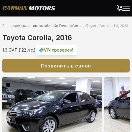
Главная
›
Каталог автомобилей
›
Toyota
›
Corolla
›
Toyota Corolla, 1.6, 2016
Toyota Corolla, 2016
1.6 CVT (122 л.с.)
VIN проверен!
Позвонить в салон