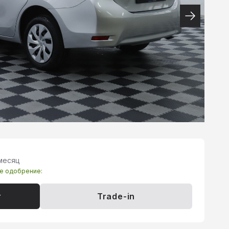
 месяц
те одобрение:
т
Trade-in