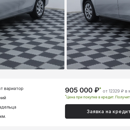
т вариатор
905 000 ₽
*
от 12329 ₽ в
*
Цена при покупке в кредит. Получи
ний
адельца
Заявка на креди
км.