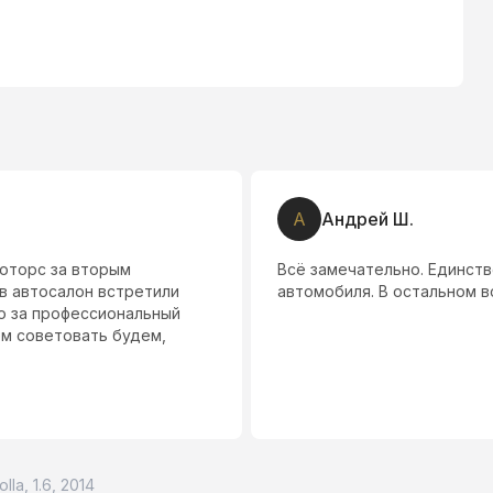
2
2
8
А
Андрей Ш.
моторс за вторым
Всё замечательно. Единст
 в автосалон встретили
автомобиля. В остальном в
о за профессиональный
м советовать будем,
lla, 1.6, 2014