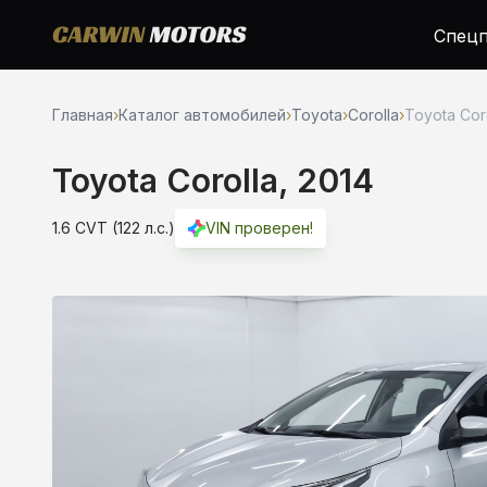
Спецп
Главная
›
Каталог автомобилей
›
Toyota
›
Corolla
›
Toyota Coro
Toyota Corolla, 2014
1.6 CVT (122 л.с.)
VIN проверен!