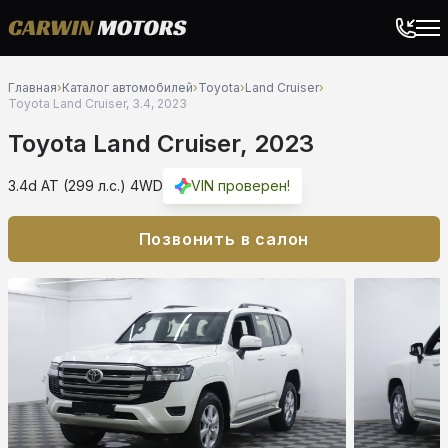
Главная
›
Каталог автомобилей
›
Toyota
›
Land Cruiser
›
Toyota Land Cruiser, 3.4, 2023
Toyota Land Cruiser, 2023
3.4d AT (299 л.с.) 4WD
VIN проверен!
Позвонить в салон