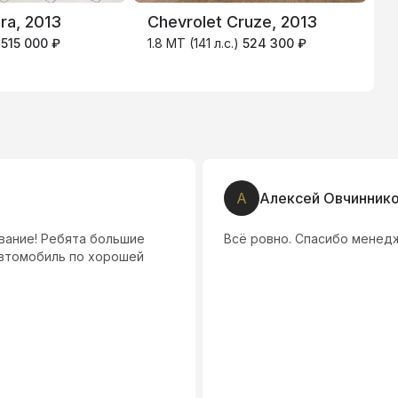
ra, 2013
Chevrolet Cruze, 2013
K
)
515 000 ₽
1.8 MT (141 л.с.)
524 300 ₽
6
0
А
Алексей Овчинник
вание! Ребята большие
Всё ровно. Спасибо менед
втомобиль по хорошей