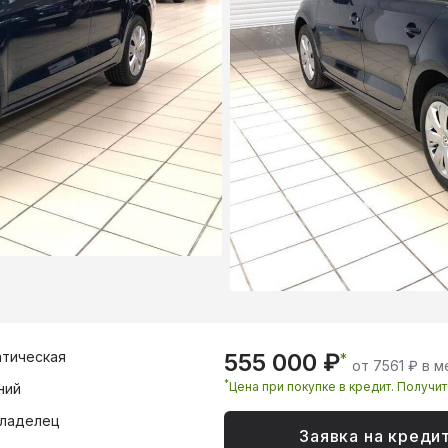
тическая
555 000 ₽
*
от 7561 ₽ в 
*
Цена при покупке в кредит. Получи
ний
владелец
Заявка на креди