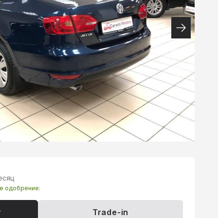
месяц
те одобрение:
т
Trade-in