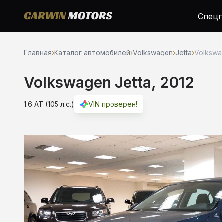
Спецп
Главная
›
Каталог автомобилей
›
Volkswagen
›
Jetta
›
Volkswag
Volkswagen Jetta, 2012
1.6 AT (105 л.с.)
VIN проверен!