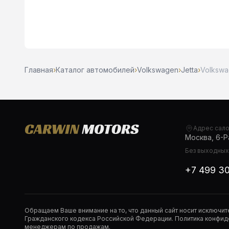
Главная
›
Каталог автомобилей
›
Volkswagen
›
Jetta
›
Volkswag
Адрес сал
Москва, 6-Ра
Без выходных,
+7 499 3
Обращаем Ваше внимание на то, что данный сайт носит исключи
Гражданского кодекса Российской Федерации. Политика конфиде
менеджерам по продажам.