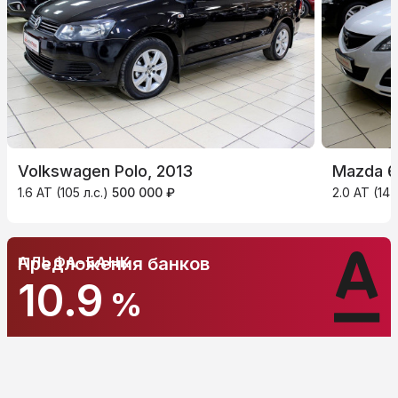
Volkswagen Polo, 2013
Mazda 6,
1.6 AT (105 л.с.)
500 000 ₽
2.0 AT (147
АЛЬФА-БАНК
Предложения банков
10.9
%