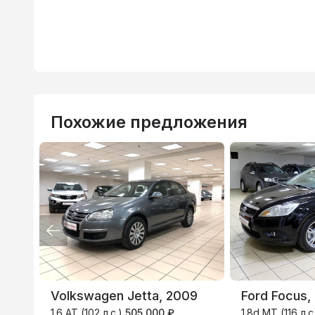
Похожие предложения
ВТБ
3.9
%
Volkswagen Jetta, 2009
Ford Focus,
1.6 AT (102 л.с.)
505 000 ₽
1.8d MT (116 л.с