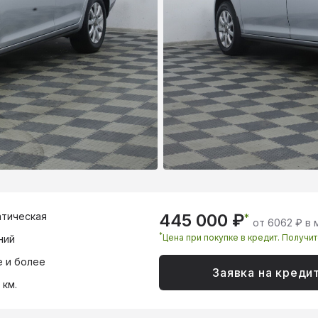
тическая
445 000 ₽
*
от 6062 ₽ в 
*
Цена при покупке в кредит. Получи
ний
 и более
Заявка на креди
 км.