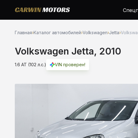
Спецп
Главная
›
Каталог автомобилей
›
Volkswagen
›
Jetta
›
Volkswag
Volkswagen Jetta, 2010
1.6 AT (102 л.с.)
VIN проверен!