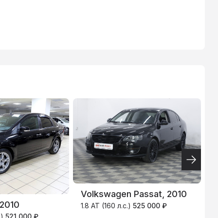
ТИНЬКОФФ
4.9
%
Volkswagen Passat, 2010
 2010
H
1.8 AT (160 л.с.)
525 000 ₽
.)
521 000 ₽
1