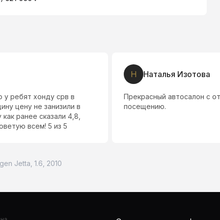
Н
Наталья Изотова
 у ребят хонду срв в
Прекрасный автосалон с о
ину цену не занизили в
посещению.
как ранее сказали 4,8,
ветую всем! 5 из 5
en Jetta, 1.6, 2010
она