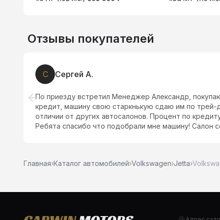
Отзывы покупателей
С
Сергей А.
По приезду встретил Менеджер Александр, покупаю
кредит, машину свою старкнькую сдаю им по трей-д
отличии от других автосалонов. Процент по кредиту 
Ребята спасибо что подобрали мне машину! Салон со
Главная
›
Каталог автомобилей
›
Volkswagen
›
Jetta
›
Volkswag
Адрес сал