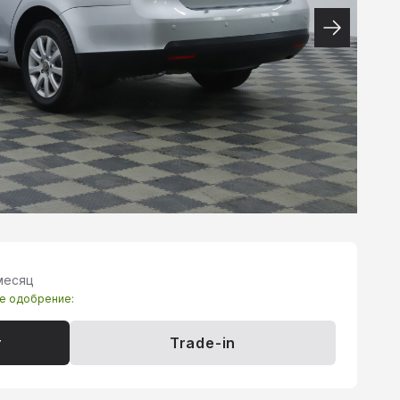
месяц
те одобрение:
т
Trade-in