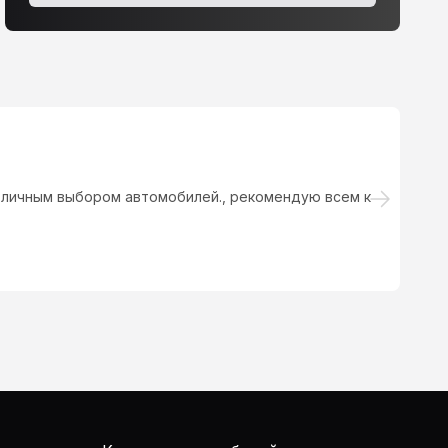
тличным выбором автомобилей., рекомендую всем к
За
б