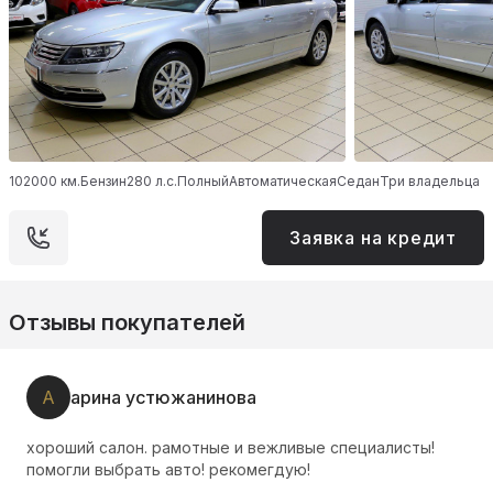
102000 км.
Бензин
280 л.с.
Полный
Автоматическая
Седан
Три владельца
Заявка на кредит
Отзывы покупателей
А
арина устюжанинова
хороший салон. рамотные и вежливые специалисты!
помогли выбрать авто! рекомегдую!