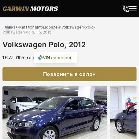
Главная
›
Каталог автомобилей
›
Volkswagen
›
Polo
›
Volkswagen Polo, 1.6, 2012
Volkswagen Polo, 2012
1.6 AT (105 л.с.)
VIN проверен!
Позвонить в салон