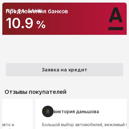
АЛЬФА-БАНК
Предложения банков
10.9
%
Заявка на кредит
Отзывы покупателей
В
виктория даньшова
Большой выбор автомобилей, вежливый персонал,