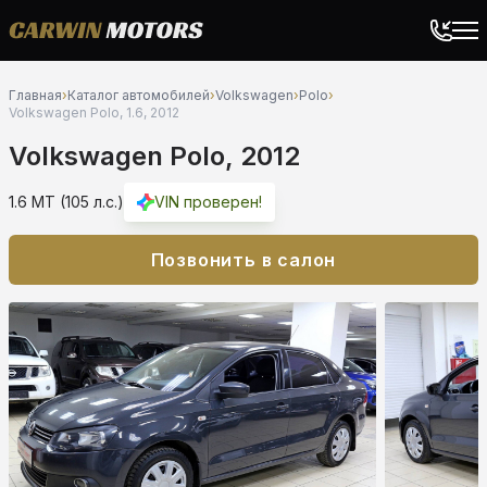
Главная
›
Каталог автомобилей
›
Volkswagen
›
Polo
›
Volkswagen Polo, 1.6, 2012
Volkswagen Polo, 2012
1.6 MT (105 л.с.)
VIN проверен!
Позвонить в салон