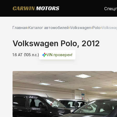
Спецп
Главная
›
Каталог автомобилей
›
Volkswagen
›
Polo
›
Volkswag
Volkswagen Polo, 2012
1.6 AT (105 л.с.)
VIN проверен!