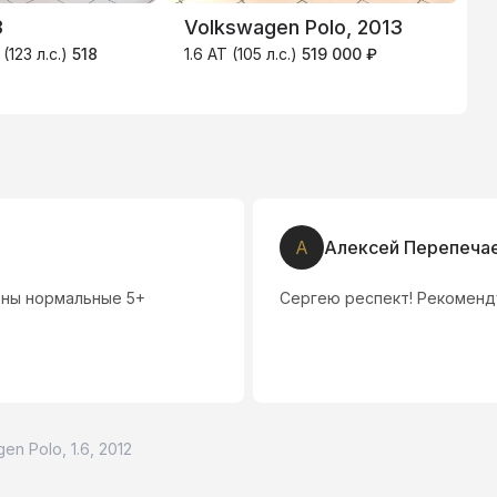
3
Volkswagen Polo, 2013
V
(123 л.с.)
518
1.6 AT (105 л.с.)
519 000 ₽
1
А
Алексей Перепеча
ены нормальные 5+
Сергею респект! Рекомен
en Polo, 1.6, 2012