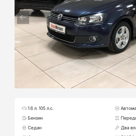
1.6 л. 105 л.с.
Автома
Бензин
Перед
Седан
Два вл