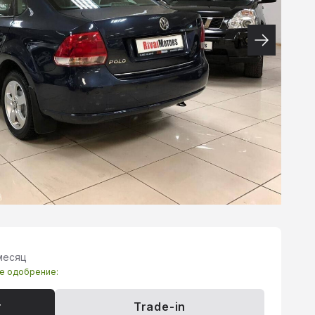
месяц
те одобрение:
т
Trade-in