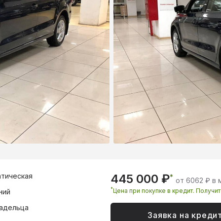
тическая
445 000 ₽
*
от 6062 ₽ в 
*
Цена при покупке в кредит. Получи
ний
адельца
Заявка на креди