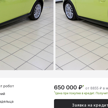
т робот
650 000 ₽
*
от 8855 ₽ в 
*
Цена при покупке в кредит. Получи
ний
адельца
Заявка на креди