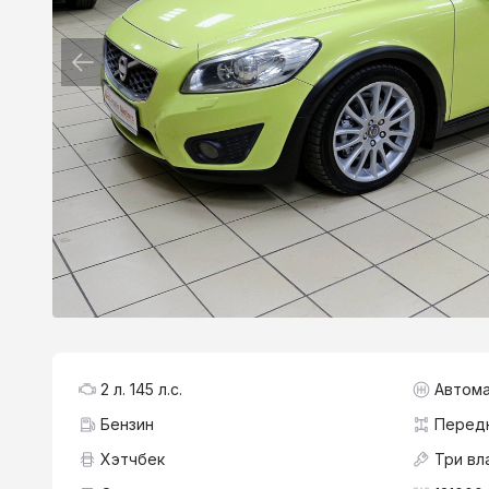
2 л. 145 л.с.
Автома
Бензин
Перед
Хэтчбек
Три вл