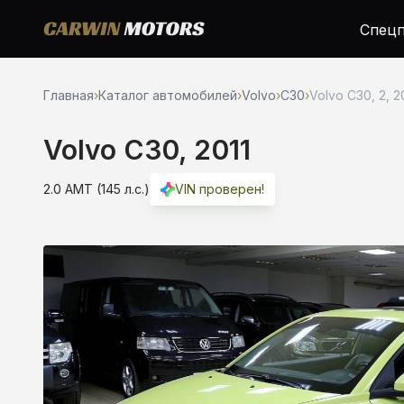
Спецп
Главная
›
Каталог автомобилей
›
Volvo
›
C30
›
Volvo C30, 2, 2
Volvo C30, 2011
2.0 AMT (145 л.с.)
VIN проверен!