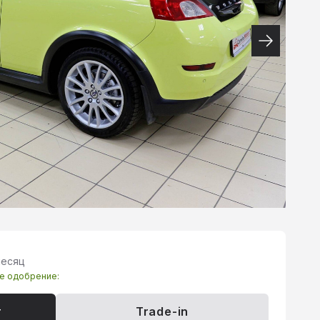
месяц
те одобрение:
т
Trade-in