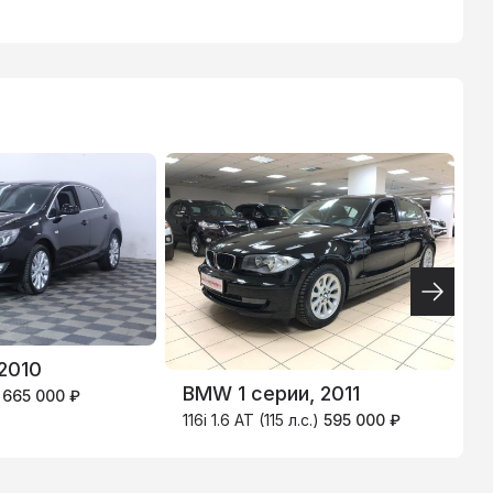
ТИНЬКОФФ
4.9
%
 2010
S
BMW 1 серии, 2011
)
665 000 ₽
1
116i 1.6 AT (115 л.с.)
595 000 ₽