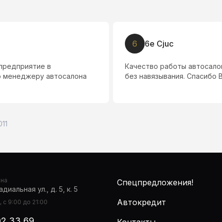
6
6e Cjuc
 предприятие в
Качество работы автосалон
о менеджеру автосалона
без навязывания. Спасибо
011
она
Спецпредложения!
диальная ул., д. 5, к. 5
Автокредит
 с 9:00 до 21:00
02 33 69
Контакты