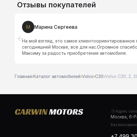
Отзывы покупателей
М
Марина Сергеева
На мой взгляд, это самое клиентоориентированное
сегодняшней Москве, все для нас.Огромное спасиб
Максиму за радость приобретения автомобиля.
Главная
›
Каталог автомобилей
›
Volvo
›
C30
›
Volvo C30, 2, 2
Адрес сал
Москва, 6-Ра
Без выходных,
+7 499 3