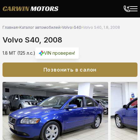
Главная
›
Каталог автомобилей
›
Volvo
›
S40
›
Volvo S40, 1.8, 2008
Volvo S40, 2008
1.8 MT (125 л.с.)
VIN проверен!
Позвонить в салон