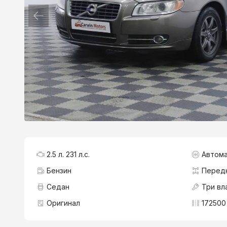
2.5 л. 231 л.с.
Автома
Бензин
Перед
Седан
Три вл
Оригинал
172500