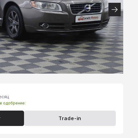
месяц
те одобрение:
т
Trade-in