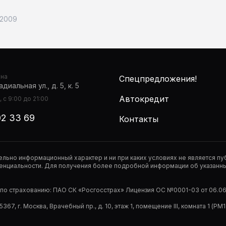
 2009
она
Спецпредложения!
диальная ул., д. 5, к. 5
Автокредит
 с 9:00 до 21:00
02 33 69
Контакты
тельно информационный характер и ни при каких условиях не является 
нциальности. Для получения более подробной информации об указанных
р по страхованию: ПАО СК «Росгосстрах» Лицензия ОС №0001-03 от 06.06.
67, г. Москва, Врачебный пр., д. 10, этаж 1, помещение III, комната 1