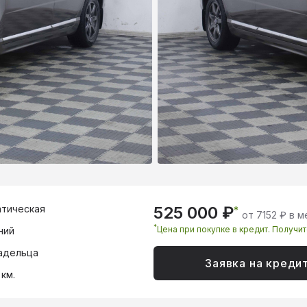
тическая
525 000 ₽
*
от 7152 ₽ в 
*
Цена при покупке в кредит. Получи
ний
адельца
Заявка на креди
 км.