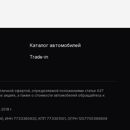
Каталог автомобилей
Trade-in
публичной офертой, определяемой положениями статьи 437
 акциях, а также о стоимости автомобилей обращайтесь к
2018 г.
 (РМ14), ИНН 7733360920, КПП 773301001, ОГРН 1207700399609