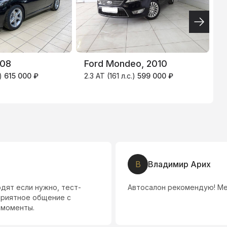
4.9
%
008
Ford Mondeo, 2010
K
.)
615 000 ₽
2.3 AT (161 л.с.)
599 000 ₽
4
0
В
Владимир Арих
одят если нужно, тест-
Автосалон рекомендую! Ме
приятное общение с
 моменты.