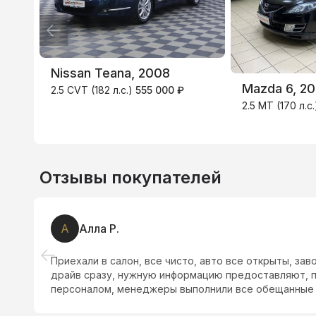
3.9
%
Nissan Teana, 2008
Mazda 6, 2
2.5 CVT (182 л.с.)
555 000 ₽
2.5 MT (170 л.с
Отзывы покупателей
А
Алла Р.
Приехали в салон, все чисто, авто все открыты, зав
драйв сразу, нужную информацию предоставляют, 
персоналом, менеджеры выполнили все обещанные