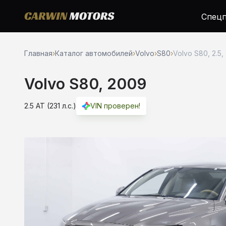
Спецп
Главная
›
Каталог автомобилей
›
Volvo
›
S80
›
Volvo S80, 2.5,
Volvo S80, 2009
2.5 AT (231 л.с.)
VIN проверен!