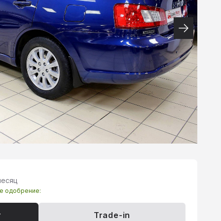
месяц
те одобрение:
т
Trade-in