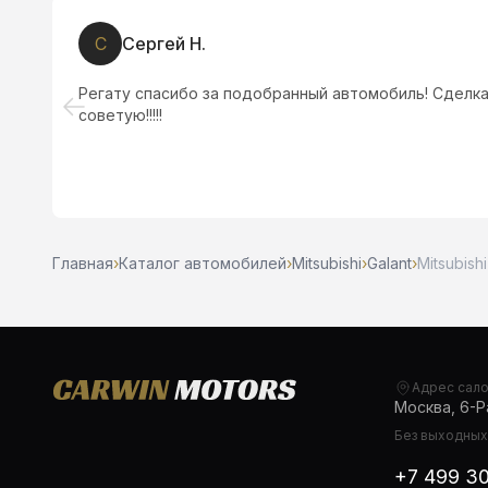
D
Dima Korneev
Широкий выбор автомобилей по хорошим ценам. Ре
крутые очень
Главная
›
Каталог автомобилей
›
Mitsubishi
›
Galant
›
Mitsubishi
Адрес сал
Москва, 6-Ра
Без выходных,
+7 499 3