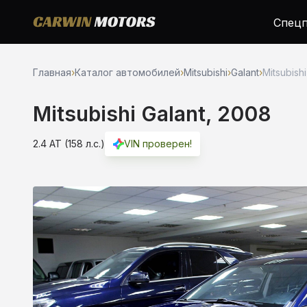
Спецп
Главная
›
Каталог автомобилей
›
Mitsubishi
›
Galant
›
Mitsubishi
Mitsubishi Galant, 2008
2.4 AT (158 л.с.)
VIN проверен!