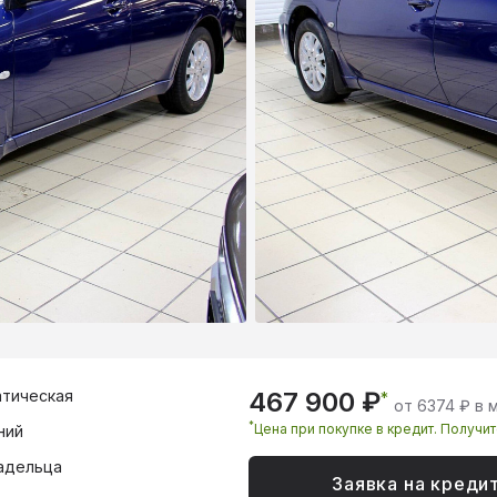
тическая
467 900 ₽
*
от 6374 ₽ в 
*
Цена при покупке в кредит. Получи
ний
адельца
Заявка на креди