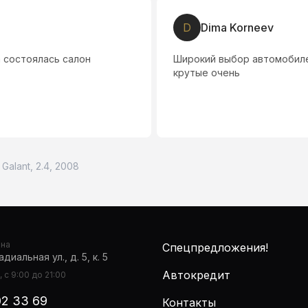
Ю
юрий бервинов
комендую всем, ребята
Машин много, выбор На люб
 Galant, 2.4, 2008
она
Спецпредложения!
диальная ул., д. 5, к. 5
Автокредит
 с 9:00 до 21:00
02 33 69
Контакты