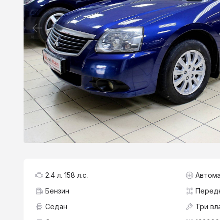
2.4 л. 158 л.с.
Автома
Бензин
Перед
Седан
Три вл