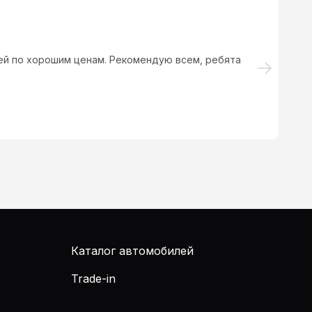
ой вкус и цвет. Автосалон рекомендую всем .
Ре
ц
Каталог автомобилей
Trade-in